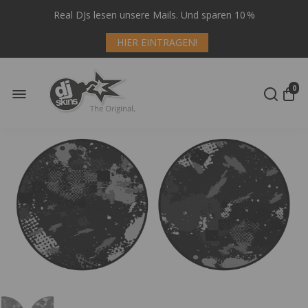
Real DJs lesen unsere Mails. Und sparen 10 %
HIER EINTRAGEN!
0