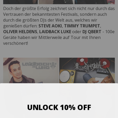
Doch der größte Erfolg zeichnet sich nicht nur durch das
Vertrauen der bekanntesten Festivals, sondern auch
durch die größten DJs der Welt aus, welches wir
genießen dürfen:
STEVE AOKI
,
TIMMY TRUMPET
,
OLIVER
HELDENS
,
LAIDBACK LUKE
oder
DJ QBERT
- 100e
Geräte haben wir Mittlerweile auf Tour mit Ihnen
verschönert!
UNLOCK 10% OFF