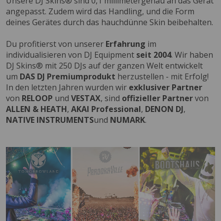
Unsere DJ Skins® sind 0,1 millimetergenau an das Gerät
angepasst. Zudem wird das Handling, und die Form
deines Gerätes durch das hauchdünne Skin beibehalten.
Du profitierst von unserer
Erfahrung
im
individualisieren von DJ Equipment
seit 2004
. Wir haben
DJ Skins® mit 250 DJs auf der ganzen Welt entwickelt
um
DAS DJ Premiumprodukt
herzustellen - mit Erfolg!
In den letzten Jahren wurden wir
exklusiver Partner
von
RELOOP
und
VESTAX
, sind
offizieller Partner
von
ALLEN & HEATH
,
AKAI Professional
,
DENON DJ
,
NATIVE INSTRUMENTS
und
NUMARK
.