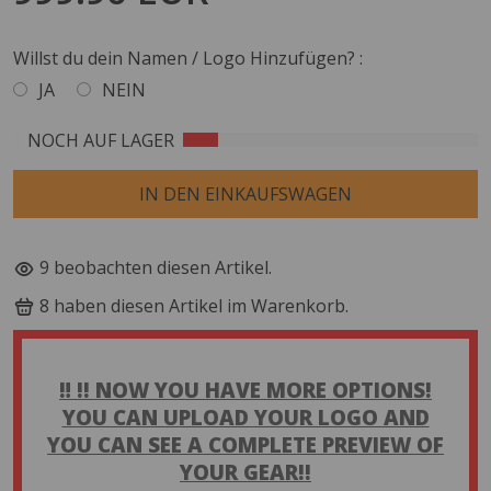
Willst du dein Namen / Logo Hinzufügen? :
JA
NEIN
5
NOCH AUF LAGER
Selection will add
to the price
IN DEN EINKAUFSWAGEN
9
beobachten diesen Artikel.
8
haben diesen Artikel im Warenkorb.
‼️ !! NOW YOU HAVE MORE OPTIONS!
YOU CAN UPLOAD YOUR LOGO AND
YOU CAN SEE A COMPLETE PREVIEW OF
YOUR GEAR!!