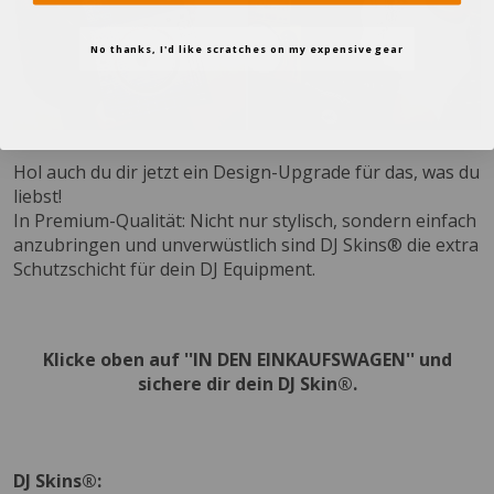
No thanks, I'd like scratches on my expensive gear
Hol auch du dir jetzt ein Design-Upgrade für das, was du
liebst!
In Premium-Qualität: Nicht nur stylisch, sondern einfach
anzubringen und unverwüstlich sind DJ Skins® die extra
Schutzschicht für dein DJ Equipment.
Klicke oben auf ''IN DEN EINKAUFSWAGEN'' und
sichere dir dein DJ Skin®.
DJ Skins®: