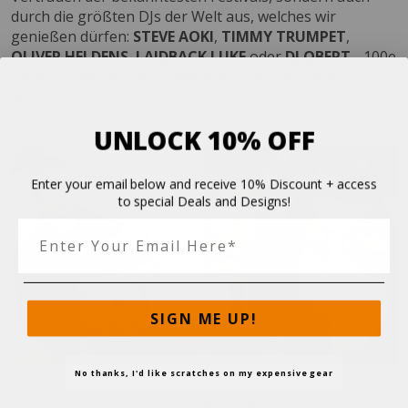
durch die größten DJs der Welt aus, welches wir
genießen dürfen:
STEVE AOKI
,
TIMMY TRUMPET
,
OLIVER
HELDENS
,
LAIDBACK LUKE
oder
DJ QBERT
- 100e
Geräte haben wir Mittlerweile auf Tour mit Ihnen
verschönert!
UNLOCK 10% OFF
Enter your email below and receive 10% Discount + access
to special Deals and Designs!
SIGN ME UP!
No thanks, I'd like scratches on my expensive gear
Hol auch du dir jetzt ein Design-Upgrade für das, was du