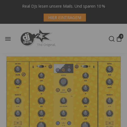
Real DJs lesen unsere Mails. Und sparen 10 %
HIER EINTRAGEN!
0