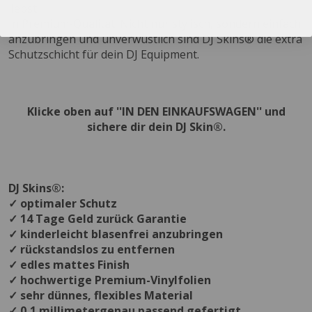
liebst!
In Premium-Qualität: Nicht nur stylisch, sondern einfach
anzubringen und unverwüstlich sind DJ Skins® die extra
Schutzschicht für dein DJ Equipment.
Klicke oben auf ''IN DEN EINKAUFSWAGEN'' und
sichere dir dein DJ Skin®.
DJ Skins®:
✓ optimaler Schutz
✓ 14 Tage Geld zurück Garantie
✓ kinderleicht blasenfrei anzubringen
✓ rückstandslos zu entfernen
✓ edles mattes Finish
✓ hochwertige Premium-Vinylfolien
✓ sehr dünnes, flexibles Material
✓ 0,1 millimetergenau passend gefertigt