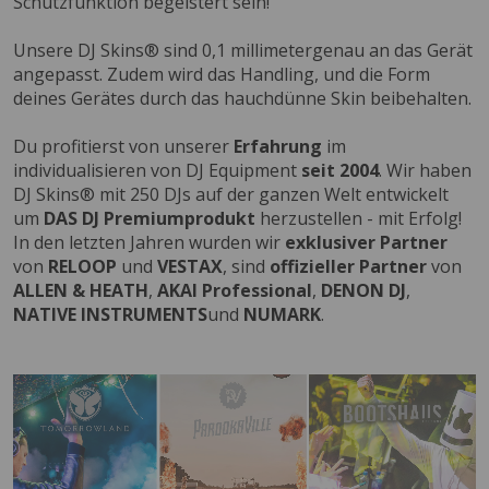
Schutzfunktion begeistert sein!
Unsere DJ Skins® sind 0,1 millimetergenau an das Gerät
angepasst. Zudem wird das Handling, und die Form
deines Gerätes durch das hauchdünne Skin beibehalten.
Du profitierst von unserer
Erfahrung
im
individualisieren von DJ Equipment
seit 2004
. Wir haben
DJ Skins® mit 250 DJs auf der ganzen Welt entwickelt
um
DAS DJ Premiumprodukt
herzustellen - mit Erfolg!
In den letzten Jahren wurden wir
exklusiver Partner
von
RELOOP
und
VESTAX
, sind
offizieller Partner
von
ALLEN & HEATH
,
AKAI Professional
,
DENON DJ
,
NATIVE INSTRUMENTS
und
NUMARK
.