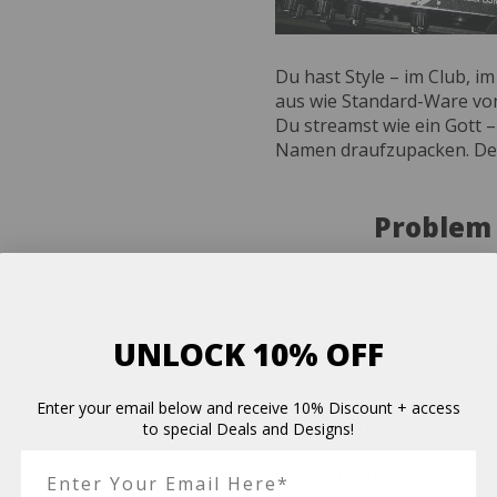
Du hast Style – im Club, 
aus wie Standard-Ware von
Du streamst wie ein Gott – 
Namen draufzupacken. Denn
Problem
UNLOCK 10% OFF
Schützt dein Equipment, hä
Hersteller.
Enter your email below and receive 10% Discount + access
Mit deinem Design. Für dei
to special Deals and Designs!
P.S.: Warte nicht zu lange 