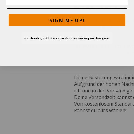
dritten Tag. Wert futsch, 
schlechten Booking.
Warum zuschauen, wie dein
SIGN ME UP!
schützen und upgraden k
No thanks, I'd like scratches on my expensive gear
Du weißt, was zu tun is
Ge
Deine Bestellung wird indiv
Aufgrund der hohen Nachfr
ist, und in den Versand geh
Deine Versandzeit kannst
Von kostenlosem Standard 
kannst du alles wählen!