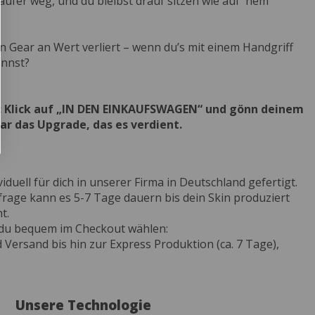
Käufer weg, und du bleibst drauf sitzen wie auf 'nem
 Gear an Wert verliert – wenn du’s mit einem Handgriff
annst?
t: Klick auf „IN DEN EINKAUFSWAGEN“ und gönn deinem
ar das Upgrade, das es verdient.
iduell für dich in unserer Firma in Deutschland gefertigt.
age kann es 5-7 Tage dauern bis dein Skin produziert
t.
 du bequem im Checkout wählen:
Versand bis hin zur Express Produktion (ca. 7 Tage),
Unsere Technologie