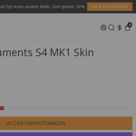
al DJs lesen unsere Mails. Und sparen 10 %
HIER EINTRAGEN!
0
ruments S4 MK1 Skin
IN DEN EINKAUFSWAGEN