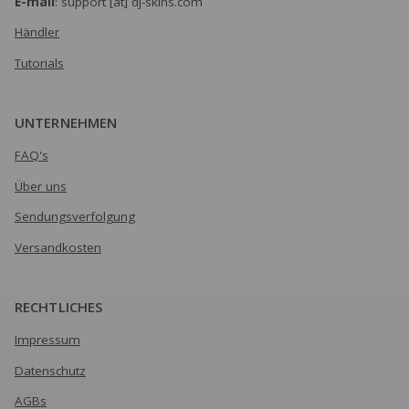
E-mail
: support [at] dj-skins.com
Händler
Tutorials
UNTERNEHMEN
FAQ's
Über uns
Sendungsverfolgung
Versandkosten
RECHTLICHES
Impressum
Datenschutz
AGBs