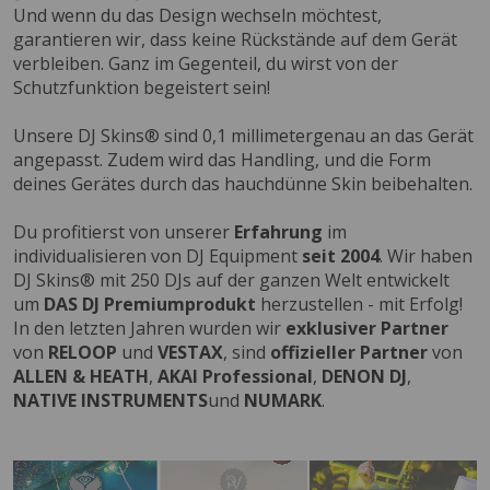
Und wenn du das Design wechseln möchtest,
garantieren wir, dass keine Rückstände auf dem Gerät
verbleiben. Ganz im Gegenteil, du wirst von der
Schutzfunktion begeistert sein!
Unsere DJ Skins® sind 0,1 millimetergenau an das Gerät
angepasst. Zudem wird das Handling, und die Form
deines Gerätes durch das hauchdünne Skin beibehalten.
Du profitierst von unserer
Erfahrung
im
individualisieren von DJ Equipment
seit 2004
. Wir haben
DJ Skins® mit 250 DJs auf der ganzen Welt entwickelt
um
DAS DJ Premiumprodukt
herzustellen - mit Erfolg!
In den letzten Jahren wurden wir
exklusiver Partner
von
RELOOP
und
VESTAX
, sind
offizieller Partner
von
ALLEN & HEATH
,
AKAI Professional
,
DENON DJ
,
NATIVE INSTRUMENTS
und
NUMARK
.