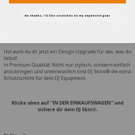
No thanks, I'd like scratches on my expensive gear
Hol auch du dir jetzt ein Design-Upgrade für das, was du
liebst!
In Premium-Qualität: Nicht nur stylisch, sondern einfach
anzubringen und unverwüstlich sind DJ Skins® die extra
Schutzschicht für dein DJ Equipment.
Klicke oben auf ''IN DEN EINKAUFSWAGEN'' und
sichere dir dein DJ Skin®.