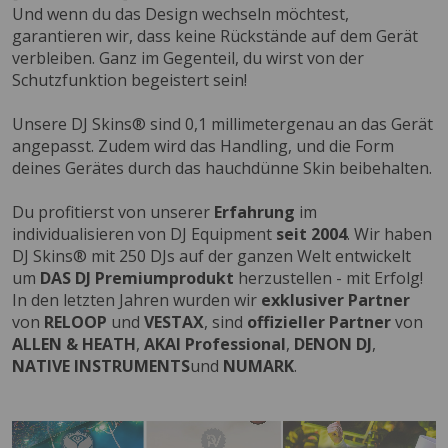
Und wenn du das Design wechseln möchtest,
garantieren wir, dass keine Rückstände auf dem Gerät
verbleiben. Ganz im Gegenteil, du wirst von der
Schutzfunktion begeistert sein!
Unsere DJ Skins® sind 0,1 millimetergenau an das Gerät
angepasst. Zudem wird das Handling, und die Form
deines Gerätes durch das hauchdünne Skin beibehalten.
Du profitierst von unserer
Erfahrung
im
individualisieren von DJ Equipment
seit 2004
. Wir haben
DJ Skins® mit 250 DJs auf der ganzen Welt entwickelt
um
DAS DJ Premiumprodukt
herzustellen - mit Erfolg!
In den letzten Jahren wurden wir
exklusiver Partner
von
RELOOP
und
VESTAX
, sind
offizieller Partner
von
ALLEN & HEATH
,
AKAI Professional
,
DENON DJ
,
NATIVE INSTRUMENTS
und
NUMARK
.