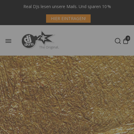
Real DJs lesen unsere Mails. Und sparen 10 %
HIER EINTRAGEN!
0