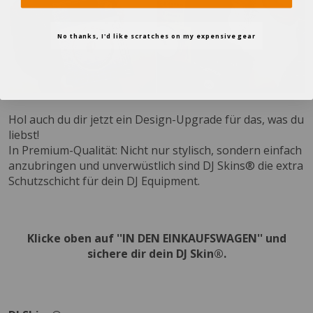
No thanks, I'd like scratches on my expensive gear
Hol auch du dir jetzt ein Design-Upgrade für das, was du
liebst!
In Premium-Qualität: Nicht nur stylisch, sondern einfach
anzubringen und unverwüstlich sind DJ Skins® die extra
Schutzschicht für dein DJ Equipment.
Klicke oben auf ''IN DEN EINKAUFSWAGEN'' und
sichere dir dein DJ Skin®.