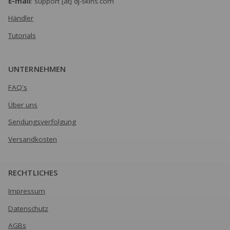
E-mail
: support [at] dj-skins.com
Händler
Tutorials
UNTERNEHMEN
FAQ's
Über uns
Sendungsverfolgung
Versandkosten
RECHTLICHES
Impressum
Datenschutz
AGBs