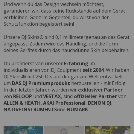
Und wenn du das Design wechseln möchtest,
garantieren wir, dass keine Rückstände auf dem Gerät
verbleiben. Ganz im Gegenteil, du wirst von der
Schutzfunktion begeistert sein!
Unsere DJ Skins® sind 0,1 millimetergenau an das Gerät
angepasst. Zudem wird das Handling, und die Form
deines Gerätes durch das hauchdünne Skin beibehalten.
Du profitierst von unserer
Erfahrung
im
individualisieren von DJ Equipment
seit 2004
. Wir haben
DJ Skins® mit 250 DJs auf der ganzen Welt entwickelt
um
DAS DJ Premiumprodukt
herzustellen - mit Erfolg!
In den letzten Jahren wurden wir
exklusiver Partner
von
RELOOP
und
VESTAX
, sind
offizieller Partner
von
ALLEN & HEATH
,
AKAI Professional
,
DENON DJ
,
NATIVE INSTRUMENTS
und
NUMARK
.