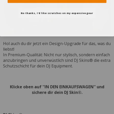
No thanks, I'd like scratches on my expensive gear
Hol auch du dir jetzt ein Design-Upgrade für das, was du
liebst!
In Premium-Qualität: Nicht nur stylisch, sondern einfach
anzubringen und unverwüstlich sind DJ Skins® die extra
Schutzschicht für dein DJ Equipment.
Klicke oben auf ''IN DEN EINKAUFSWAGEN'' und
sichere dir dein DJ Skin®.