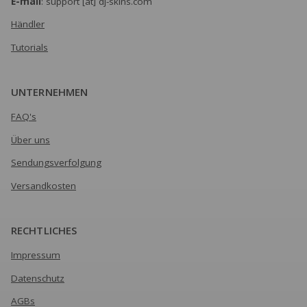
E-mail
: support [at] dj-skins.com
Händler
Tutorials
UNTERNEHMEN
FAQ's
Über uns
Sendungsverfolgung
Versandkosten
RECHTLICHES
Impressum
Datenschutz
AGBs