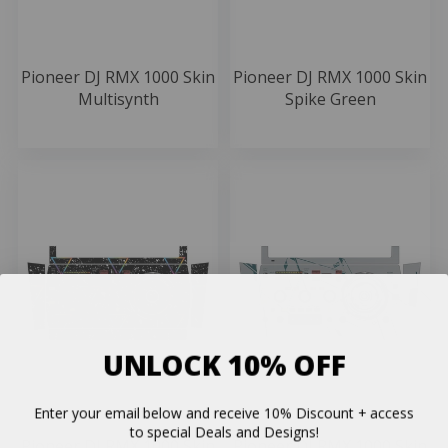
Pioneer DJ RMX 1000 Skin
Pioneer DJ RMX 1000 Skin
Multisynth
Spike Green
49.99 EUR
49.99 EUR
UNLOCK 10% OFF
Enter your email below and receive 10% Discount + access
to special Deals and Designs!
Pioneer DJ RMX 1000 Skin
Pioneer DJ RMX 1000 Skin