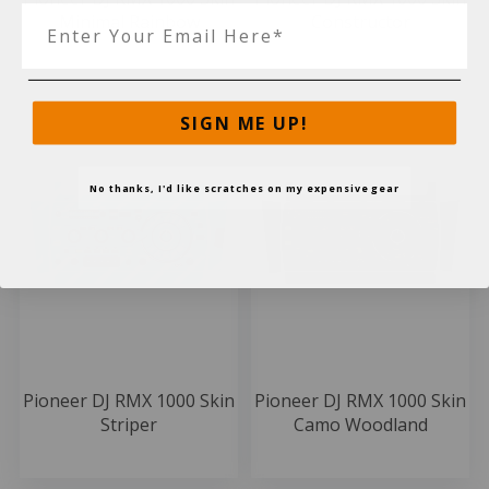
Minimal Rainbow
Constructor
49.99 EUR
49.99 EUR
SIGN ME UP!
No thanks, I'd like scratches on my expensive gear
Pioneer DJ RMX 1000 Skin
Pioneer DJ RMX 1000 Skin
Striper
Camo Woodland
49.99 EUR
49.99 EUR